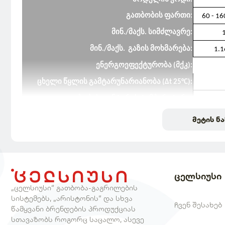
გათბობის ფართი:
60 - 16
მინ./მაქს. სიმძლავრე:
1
მინ./მაქს. გაზის მოხმარება:
1.1
ენერგოეფექტურობა (მქკ):
ცხელი წყლის გამტარუნარიანობა (Δt 25°C):
გათბობის კონტურის ტემპერატურა:
ცხელი წყლის კონტურის ტემპერატურა:
მეტის ნა
ელექტრო ენერგიის მოხმარება:
მაქს. წნევა სისტემაში:
მაფართოვებელი ავზის მოცულობა:
ცელსიუსი
დაცვის ტიპი:
„ცელსიუსი“ გათბობა-გაგრილების
სისტემებს, „არისტონის“ და სხვა
ზომები (სიმაღლე/სიგრძე/სიგანე):
ჩვენ შესახებ
წამყვანი ბრენდების პროდუქციას
წონა (კგ):
სთავაზობს როგორც საცალო, ასევე