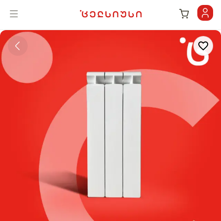
KLASS ალუმინის სექციური რადიატორი | celsiusi.ge