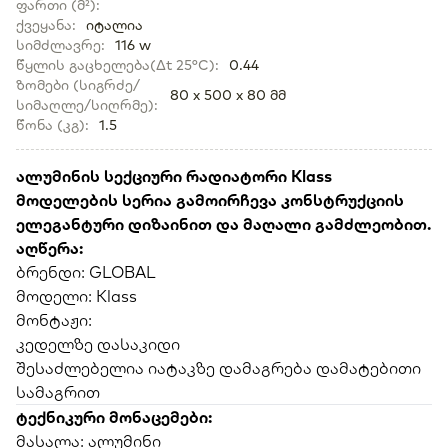
ფართი (მ²)
:
ქვეყანა
:
იტალია
სიმძლავრე
:
116 w
წყლის გაცხელება(Δt 25°C)
:
0.44
ზომები (სიგრძე/
80 x 500 x 80 მმ
სიმაღლე/სიღრმე)
:
წონა (კგ)
:
1.5
ალუმინის სექციური რადიატორი Klass
მოდელების სერია გამოირჩევა კონსტრუქციის
ელეგანტური დიზაინით და მაღალი გამძლეობით.
აღწერა:
ბრენდი: GLOBAL
მოდელი: Klass
მონტაჟი:
კედელზე დასაკიდი
შესაძლებელია იატაკზე დამაგრება დამატებითი
სამაგრით
ტექნიკური მონაცემები:
მასალა: ალუმინი