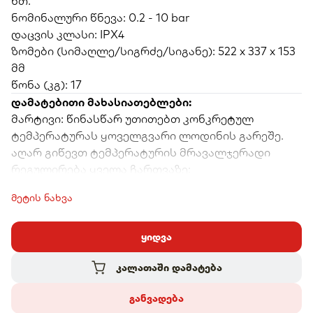
წთ.
ნომინალური წნევა: 0.2 - 10 bar
დაცვის კლასი: IPX4
ზომები (სიმაღლე/სიგრძე/სიგანე): 522 x 337 x 153
მმ
წონა (კგ): 17
დამატებითი მახასიათებლები:
მარტივი: წინასწარ უთითებთ კონკრეტულ
ტემპერატურას ყოველგვარი ლოდინის გარეშე.
აღარ გიწევთ ტემპერატურის მრავალჯერადი
რეგულირება ყველა ჩართვაზე;
კომფორტული: ინარჩუნებს მითითებულ
მეტის ნახვა
ტემპერატურას წყლის ჭავლის ცვლილების
მიუხედავად;
არ აქვს წყლის წნევის მარეგულირებელი
ყიდვა
უსაფრთხო: ორკამერიანი, დახურული წვის
კალათაში დამატება
თბომცვლელი სრულიად უსაფრთხოა
მოხმარებისთვის. მაქსიმალურად დაცულია გაზის
განვადება
გაჟონვისგან და ნებადართულია საცხოვრებელ