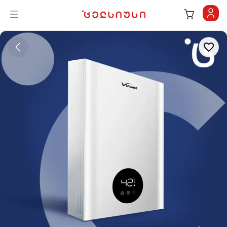
Vanward - T42 12 ლ/წთ გაზის წყალგამაცხელებელი | cel